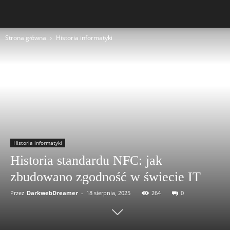
Strona główna
Historia informatyki
Historia informatyki
Historia standardu NFC: jak
zbudowano zgodność w świecie IT
Przez
DarkwebDreamer
-
18 sierpnia, 2025
264
0