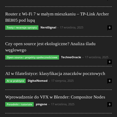
Router z Wi-Fi 7 w małym mieszkaniu – TP-Link Archer
BE805 pod lupą
NerdSignal
-
17 września, 2025
Testy i recenzje sprzętu
0
Czy open source jest ekologiczne? Analiza śladu
węglowego
TechnoOracle
-
17 września, 2025
Open source i projekty społecznościowe
0
AI w filatelistyce: klasyfikacja znaczków pocztowych
DigitalNomad
-
17 sierpnia, 2025
AI w praktyce
0
Wprowadzenie do VFX w Blender: Compositor Nodes
pingone
-
17 września, 2025
Poradniki i tutoriale
0