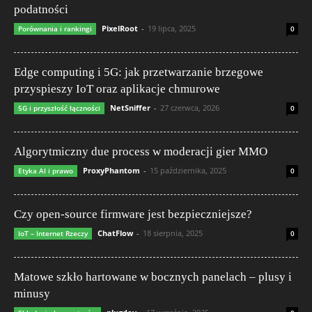
podatności
PixelRoot
-
19 lipca, 2025
Porównania i rankingi
0
Edge computing i 5G: jak przetwarzanie brzegowe
przyspieszy IoT oraz aplikacje chmurowe
NetSniffer
-
27 czerwca, 2026
5G i przyszłość łączności
0
Algorytmiczny due process w moderacji gier MMO
ProxyPhantom
-
15 października, 2025
Etyka AI i prawo
0
Czy open-source firmware jest bezpieczniejsze?
ChatFlow
-
18 sierpnia, 2025
IoT – Internet Rzeczy
0
Matowe szkło hartowane w bocznych panelach – plusy i
minusy