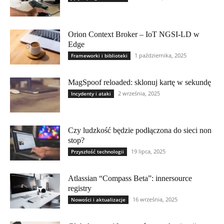
Orion Context Broker – IoT NGSI-LD w
Edge
1 października, 2025
Frameworki i biblioteki
MagSpoof reloaded: sklonuj kartę w sekundę
2 września, 2025
Incydenty i ataki
Czy ludzkość będzie podłączona do sieci non
stop?
19 lipca, 2025
Przyszłość technologii
Atlassian “Compass Beta”: innersource
registry
16 września, 2025
Nowości i aktualizacje