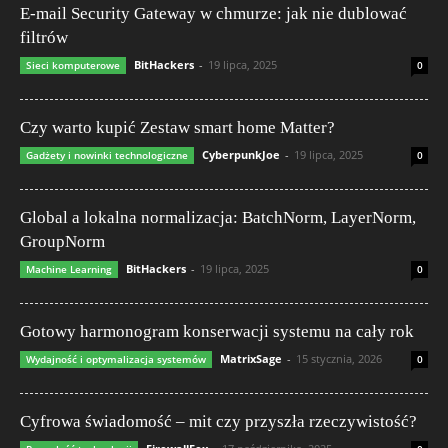
E-mail Security Gateway w chmurze: jak nie dublować
filtrów
BitHackers
-
19 lipca, 2025
Sieci komputerowe
0
Czy warto kupić Zestaw smart home Matter?
CyberpunkJoe
-
19 lipca, 2025
Gadżety i nowinki technologiczne
0
Global a lokalna normalizacja: BatchNorm, LayerNorm,
GroupNorm
BitHackers
-
19 lipca, 2025
Machine Learning
0
Gotowy harmonogram konserwacji systemu na cały rok
MatrixSage
-
15 stycznia, 2026
Wydajność i optymalizacja systemów
0
Cyfrowa świadomość – mit czy przyszła rzeczywistość?