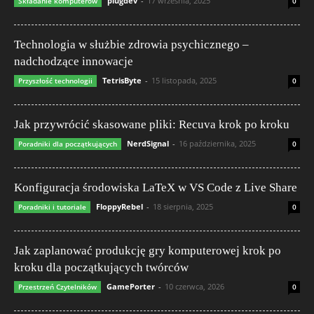
plugdev
-
17 września, 2025
Składanie komputerów
0
Technologia w służbie zdrowia psychicznego –
nadchodzące innowacje
TetrisByte
-
15 listopada, 2025
Przyszłość technologii
0
Jak przywrócić skasowane pliki: Recuva krok po kroku
NerdSignal
-
16 października, 2025
Poradniki dla początkujących
0
Konfiguracja środowiska LaTeX w VS Code z Live Share
FloppyRebel
-
18 sierpnia, 2025
Poradniki i tutoriale
0
Jak zaplanować produkcję gry komputerowej krok po
kroku dla początkujących twórców
GamePorter
-
10 czerwca, 2026
Przestrzeń Czytelników
0