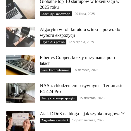
Globalne top-10 startupów w tokenizacji w
2025 roku
20 lipca, 2025
Startupy i innowacje
Algorytm w roli kuratora sztuki – prawo do
wyboru ekspozycji
18 sierpnia, 2025
Etyka AI i prawo
Fiber vs Copper: koszty utrzymania po 5
latach
18 sierpnia, 2025
Sieci komputerowe
NAS z chłodzeniem pasywnym – Terramaster
F4-424 Pro
15 stycznia, 2026
Testy i recenzje sprzętu
Atak DDoS na bloga – jak szybko reagować?
17 października, 2025
Zagrożenia w sieci