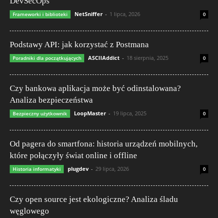
DevSecOps
NetSniffer
-
1 lipca, 2026
Frameworki i biblioteki
0
Podstawy API: jak korzystać z Postmana
ASCIIAddict
-
18 sierpnia, 2025
Poradniki dla początkujących
0
Czy bankowa aplikacja może być odinstalowana?
Analiza bezpieczeństwa
LoopMaster
-
19 lipca, 2025
Bezpieczny użytkownik
0
Od pagera do smartfona: historia urządzeń mobilnych,
które połączyły świat online i offline
plugdev
-
29 lipca, 2026
Historia informatyki
0
Czy open source jest ekologiczne? Analiza śladu
węglowego