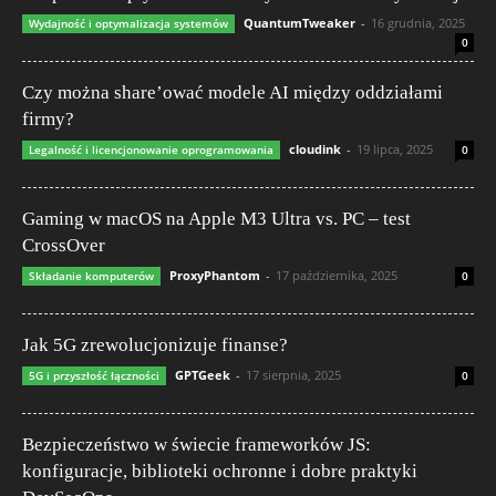
QuantumTweaker
-
16 grudnia, 2025
Wydajność i optymalizacja systemów
0
Czy można share’ować modele AI między oddziałami
firmy?
cloudink
-
19 lipca, 2025
Legalność i licencjonowanie oprogramowania
0
Gaming w macOS na Apple M3 Ultra vs. PC – test
CrossOver
ProxyPhantom
-
17 października, 2025
Składanie komputerów
0
Jak 5G zrewolucjonizuje finanse?
GPTGeek
-
17 sierpnia, 2025
5G i przyszłość łączności
0
Bezpieczeństwo w świecie frameworków JS:
konfiguracje, biblioteki ochronne i dobre praktyki