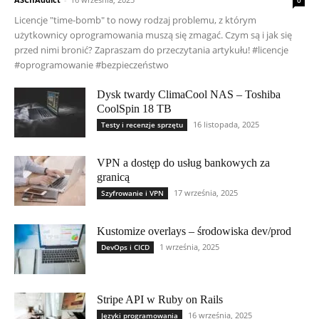
Licencje "time-bomb" to nowy rodzaj problemu, z którym
użytkownicy oprogramowania muszą się zmagać. Czym są i jak się
przed nimi bronić? Zapraszam do przeczytania artykułu! #licencje
#oprogramowanie #bezpieczeństwo
Dysk twardy ClimaCool NAS – Toshiba
CoolSpin 18 TB
16 listopada, 2025
Testy i recenzje sprzętu
VPN a dostęp do usług bankowych za
granicą
17 września, 2025
Szyfrowanie i VPN
Kustomize overlays – środowiska dev/prod
1 września, 2025
DevOps i CICD
Stripe API w Ruby on Rails
16 września, 2025
Języki programowania