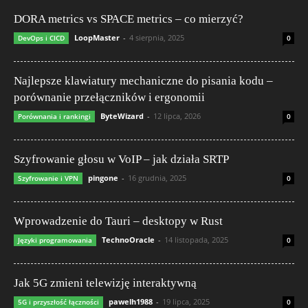
DORA metrics vs SPACE metrics – co mierzyć?
LoopMaster
-
4 sierpnia, 2025
DevOps i CICD
0
Najlepsze klawiatury mechaniczne do pisania kodu –
porównanie przełączników i ergonomii
ByteWizard
-
12 lipca, 2026
Porównania i rankingi
0
Szyfrowanie głosu w VoIP – jak działa SRTP
pingone
-
16 grudnia, 2025
Szyfrowanie i VPN
0
Wprowadzenie do Tauri – desktopy w Rust
TechnoOracle
-
14 listopada, 2025
Języki programowania
0
Jak 5G zmieni telewizję interaktywną
pawelh1988
-
19 lipca, 2025
5G i przyszłość łączności
0