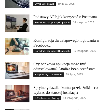
19 lipca, 2025
Etyka AI i prawo
Podstawy API: jak korzystać z Postmana
18 sierpnia, 2025
Poradniki dla początkujących
Konfiguracja dwuetapowego logowania w
Facebooku
15 listopada, 2025
Poradniki dla początkujących
Czy bankowa aplikacja może być
odinstalowana? Analiza bezpieczeństwa
19 lipca, 2025
Bezpieczny użytkownik
Sprytne gniazdka kontra przekaźniki – co
wybrać do starszej instalacji?
13 listopada, 2025
IoT – Internet Rzeczy