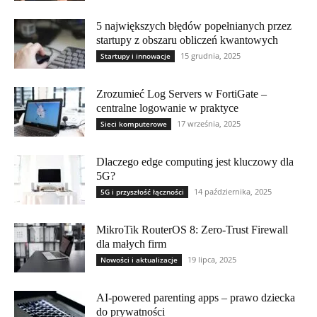
5 największych błędów popełnianych przez
startupy z obszaru obliczeń kwantowych
15 grudnia, 2025
Startupy i innowacje
Zrozumieć Log Servers w FortiGate –
centralne logowanie w praktyce
17 września, 2025
Sieci komputerowe
Dlaczego edge computing jest kluczowy dla
5G?
14 października, 2025
5G i przyszłość łączności
MikroTik RouterOS 8: Zero-Trust Firewall
dla małych firm
19 lipca, 2025
Nowości i aktualizacje
AI-powered parenting apps – prawo dziecka
do prywatności