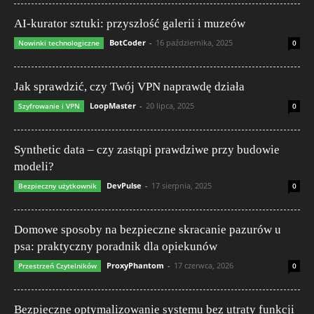
AI-kurator sztuki: przyszłość galerii i muzeów
BotCoder
-
16 października, 2025
Nowinki technologiczne
0
Jak sprawdzić, czy Twój VPN naprawdę działa
LoopMaster
-
20 lipca, 2025
Szyfrowanie i VPN
0
Synthetic data – czy zastąpi prawdziwe przy budowie
modeli?
DevPulse
-
17 sierpnia, 2025
Bezpieczny użytkownik
0
Domowe sposoby na bezpieczne skracanie pazurów u
psa: praktyczny poradnik dla opiekunów
ProxyPhantom
-
17 czerwca, 2026
Przestrzeń Czytelników
0
Bezpieczne optymalizowanie systemu bez utraty funkcji