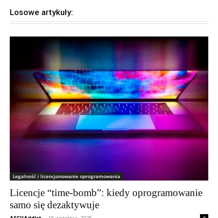
Losowe artykuły:
Legalność i licencjonowanie oprogramowania
Licencje “time-bomb”: kiedy oprogramowanie
samo się dezaktywuje
ASCIIAddict
-
16 września, 2025
0