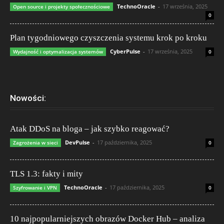
TechnoOracle
-
17 września, 2025
Open source i projekty społecznościowe
0
Plan tygodniowego czyszczenia systemu krok po kroku
CyberPulse
-
17 września, 2025
Wydajność i optymalizacja systemów
0
Nowości:
Atak DDoS na bloga – jak szybko reagować?
DevPulse
-
17 października, 2025
Zagrożenia w sieci
0
TLS 1.3: fakty i mity
TechnoOracle
-
17 października, 2025
Szyfrowanie i VPN
0
10 najpopularniejszych obrazów Docker Hub – analiza