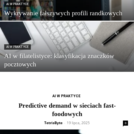
AI W PRAKTYCE
Wykrywanie fałszywych profili randkowych
AI W PRAKTYCE
AI w filatelistyce: klasyfikacja znaczków
pocztowych
AI W PRAKTYCE
Predictive demand w sieciach fast-
foodowych
TetrisByte
19 lipca, 2025
-
0