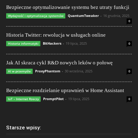
Bezpieczne optymalizowanie systemu bez utraty funkcji
QuantumTweaker
-
16 grudnia, 2025
Wydajność i optymalizacja systemów
0
Historia Twitter: rewolucja w usługach online
BitHackers
-
19 lipca, 2025
Historia informatyki
0
Jak AI skraca cykl R&D nowych leków o połowę
ProxyPhantom
-
30 września, 2025
AI w przemyśle
0
Bezpieczne rozdzielanie uprawnień w Home Assistant
PromptPilot
-
19 lipca, 2025
IoT – Internet Rzeczy
0
Starsze wpisy: