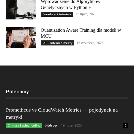
Wprowadzenie do Algorytmów
Genetycznych w Pythonie
19 lipca, 2025
Poradniki i tutoriale
Quantization Aware Training dla modeli w
MCU
16 września, 2025
IoT – Internet Rzeczy
Polecamy:
Prometheus vs CloudWatch Metrics — pojedynek na
metryki
bitdrop
-
19 lipca, 2025
Chmura i usługi online
0