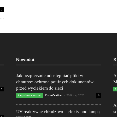
0
Nowości:
S
Jak bezpiecznie udostępniać pliki w
A
chmurze: ochrona poufnych dokumentów
M
przed wyciekiem do sieci
0
E
CodeCrafter
-
20 lipca, 2026
Zagrożenia w sieci
0
A
UV-reaktywne chłodziwo – efekty pod lampą
s