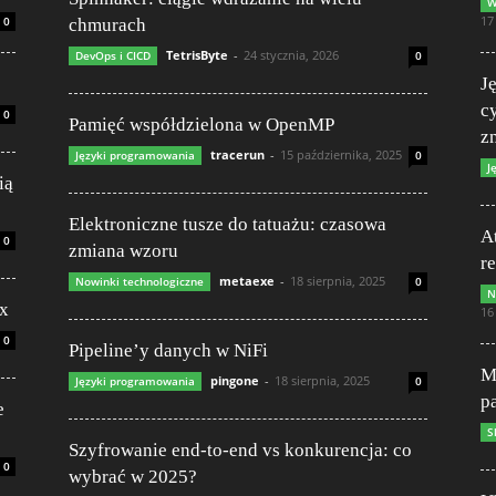
W
17
0
chmurach
TetrisByte
-
24 stycznia, 2026
DevOps i CICD
0
J
c
0
Pamięć współdzielona w OpenMP
z
tracerun
-
15 października, 2025
Języki programowania
0
J
ią
Elektroniczne tusze do tatuażu: czasowa
A
0
zmiana wzoru
re
metaexe
-
18 sierpnia, 2025
Nowinki technologiczne
0
N
ux
16
0
Pipeline’y danych w NiFi
M
pingone
-
18 sierpnia, 2025
Języki programowania
0
p
e
S
Szyfrowanie end-to-end vs konkurencja: co
0
wybrać w 2025?