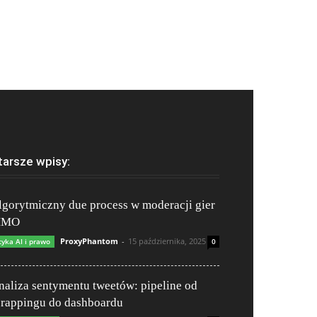
tarsze wpisy:
lgorytmiczny due process w moderacji gier
MO
ProxyPhantom
-
15 października, 2025
tyka AI i prawo
0
naliza sentymentu tweetów: pipeline od
crappingu do dashboardu