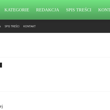
KATEGORIE
REDAKCJA
SPIS TREŚCI
KON
A
SPIS TREŚCI
KONTAKT
ej