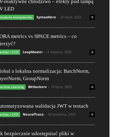
V-reaktywne chłodziwo – efekty pod lampą
V LED
SyntaxHero
-
20 lipca, 2025
kładanie komputerów
0
ORA metrics vs SPACE metrics – co
ierzyć?
LoopMaster
-
4 sierpnia, 2025
evOps i CICD
0
lobal a lokalna normalizacja: BatchNorm,
ayerNorm, GroupNorm
BitHackers
-
19 lipca, 2025
achine Learning
0
utomatyzowana walidacja JWT w testach
NeuralTrace
-
30 września, 2025
evOps i CICD
0
ak bezpiecznie udostępniać pliki w