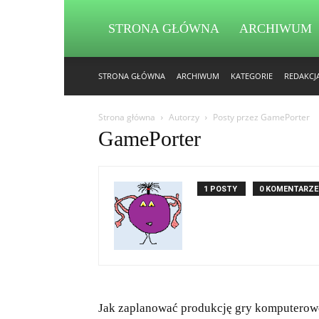
STRONA GŁÓWNA
ARCHIWUM
STRONA GŁÓWNA
ARCHIWUM
KATEGORIE
REDAKCJ
Strona główna
Autorzy
Posty przez GamePorter
GamePorter
1 POSTY
0 KOMENTARZE
Jak zaplanować produkcję gry komputerow