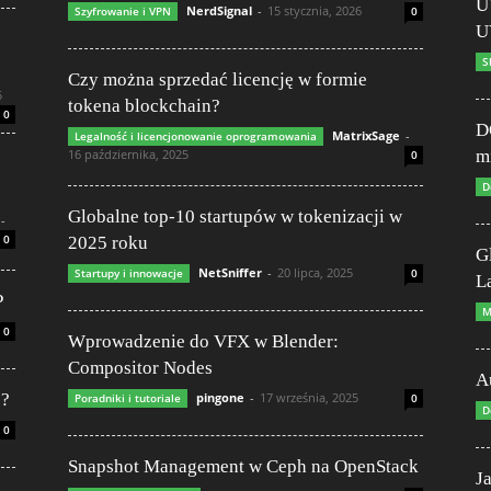
U
NerdSignal
-
15 stycznia, 2026
Szyfrowanie i VPN
0
U
S
Czy można sprzedać licencję w formie
5
tokena blockchain?
0
D
MatrixSage
-
Legalność i licencjonowanie oprogramowania
16 października, 2025
m
0
D
Globalne top-10 startupów w tokenizacji w
-
0
2025 roku
G
NetSniffer
-
20 lipca, 2025
Startupy i innowacje
0
L
P
M
0
Wprowadzenie do VFX w Blender:
Compositor Nodes
A
ć?
pingone
-
17 września, 2025
Poradniki i tutoriale
0
D
0
Snapshot Management w Ceph na OpenStack
J