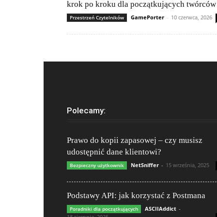
krok po kroku dla początkujących twórców
GamePorter
-
10 czerwca, 2026
Przestrzeń Czytelników
Polecamy:
Prawo do kopii zapasowej – czy musisz
udostępnić dane klientowi?
NetSniffer
-
15 września, 2025
Bezpieczny użytkownik
Podstawy API: jak korzystać z Postmana
ASCIIAddict
-
Poradniki dla początkujących
18 sierpnia, 2025