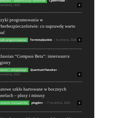
CyberPulse
-
ydajność i optymalizacja systemów
 września, 2025
0
ęzyki programowania w
yberbezpieczeństwie: co naprawdę warto
nać
TerminalJunkie
-
8 czerwca, 2026
ęzyki programowania
0
tlassian “Compass Beta”: innersource
gistry
QuantumTweaker
-
owości i aktualizacje
 września, 2025
0
atowe szkło hartowane w bocznych
anelach – plusy i minusy
plugdev
-
17 września, 2025
kładanie komputerów
0