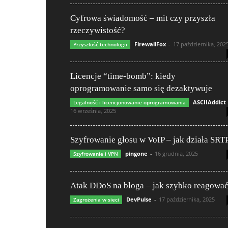
Cyfrowa świadomość – mit czy przyszła
rzeczywistość?
FirewallFox
-
17 października, 202
Przyszłość technologii
Licencje “time-bomb”: kiedy
oprogramowanie samo się dezaktywuje
ASCIIAddict
Legalność i licencjonowanie oprogramowania
16 września, 2025
Szyfrowanie głosu w VoIP – jak działa SRT
pingone
-
16 grudnia, 2025
Szyfrowanie i VPN
Atak DDoS na bloga – jak szybko reagowa
DevPulse
-
17 października, 2025
Zagrożenia w sieci