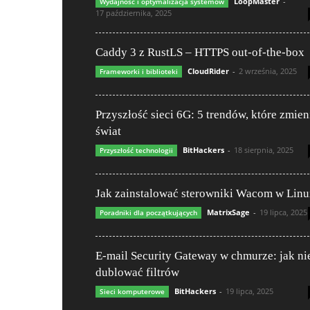
LoopMaster
-
Wydajność i optymalizacja systemów
17 października, 2025
Caddy 3 z RustLS – HTTPS out-of-the-box
CloudRider
-
2 września, 2025
Frameworki i biblioteki
Przyszłość sieci 6G: 5 trendów, które zmien
świat
BitHackers
-
18 sierpnia, 2025
Przyszłość technologii
Jak zainstalować sterowniki Wacom w Lin
MatrixSage
-
19 lipca, 2025
Poradniki dla początkujących
E-mail Security Gateway w chmurze: jak ni
dublować filtrów
BitHackers
-
19 lipca, 2025
Sieci komputerowe