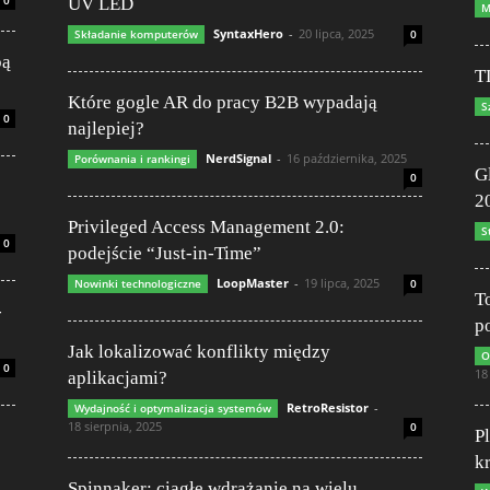
0
UV LED
M
SyntaxHero
-
20 lipca, 2025
Składanie komputerów
0
pą
TL
Które gogle AR do pracy B2B wypadają
S
0
najlepiej?
NerdSignal
-
16 października, 2025
Porównania i rankingi
G
0
2
Privileged Access Management 2.0:
S
0
podejście “Just-in-Time”
LoopMaster
-
19 lipca, 2025
Nowinki technologiczne
0
T
-
p
Jak lokalizować konflikty między
O
0
18
aplikacjami?
RetroResistor
-
Wydajność i optymalizacja systemów
18 sierpnia, 2025
0
P
k
Spinnaker: ciągłe wdrażanie na wielu