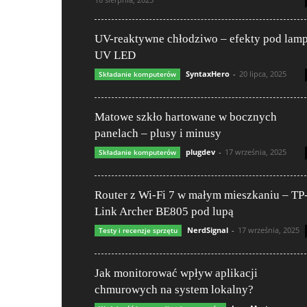
UV-reaktywne chłodziwo – efekty pod lam
UV LED
SyntaxHero
-
20 lipca, 2025
Składanie komputerów
Matowe szkło hartowane w bocznych
panelach – plusy i minusy
plugdev
-
17 września, 2025
Składanie komputerów
Router z Wi-Fi 7 w małym mieszkaniu – TP
Link Archer BE805 pod lupą
NerdSignal
-
17 września, 2025
Testy i recenzje sprzętu
Jak monitorować wpływ aplikacji
chmurowych na system lokalny?