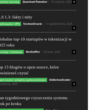
QuantumTweaker
-
18 sierpnia, 2025
achine Learning
0
S 1.3: fakty i mity
TechnoOracle
-
17 października, 2025
zyfrowanie i VPN
0
lobalne top-10 startupów w tokenizacji w
025 roku
NetSniffer
-
20 lipca, 2025
tartupy i innowacje
0
op 15 blogów o open source, które
owinieneś czytać
OldSchoolCoder
-
pen source i projekty społecznościowe
 sierpnia, 2025
0
lan tygodniowego czyszczenia systemu
rok po kroku