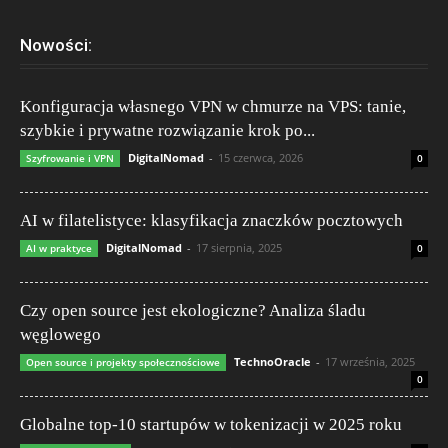
Nowości:
Konfiguracja własnego VPN w chmurze na VPS: tanie,
szybkie i prywatne rozwiązanie krok po...
DigitalNomad
-
15 czerwca, 2026
Szyfrowanie i VPN
0
AI w filatelistyce: klasyfikacja znaczków pocztowych
DigitalNomad
-
17 sierpnia, 2025
AI w praktyce
0
Czy open source jest ekologiczne? Analiza śladu
węglowego
TechnoOracle
-
17 września, 2025
Open source i projekty społecznościowe
0
Globalne top-10 startupów w tokenizacji w 2025 roku