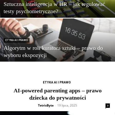
Sztuczna inteligencja w HR – jak regulować
testy psychometryczne?
ETYKA AI I PRAWO
Algorytm w roli kuratora sztuki – prawo do
wyboru ekspozycji
ETYKA AI I PRAWO
AI-powered parenting apps – prawo
dziecka do prywatności
TetrisByte
19 lipca, 2025
-
0