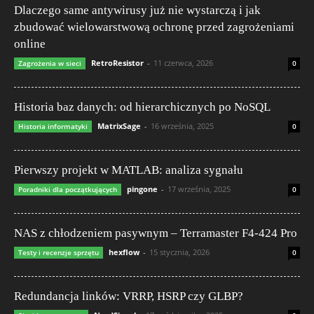
Dlaczego same antywirusy już nie wystarczą i jak
zbudować wielowarstwową ochronę przed zagrożeniami
online
RetroResistor
-
11 czerwca, 2026
Zagrożenia w sieci
0
Historia baz danych: od hierarchicznych po NoSQL
MatrixSage
-
16 września, 2025
Historia informatyki
0
Pierwszy projekt w MATLAB: analiza sygnału
pingone
-
17 września, 2025
Poradniki dla początkujących
0
NAS z chłodzeniem pasywnym – Terramaster F4-424 Pro
hexflow
-
15 stycznia, 2026
Testy i recenzje sprzętu
0
Redundancja linków: VRRP, HSRP czy GLBP?