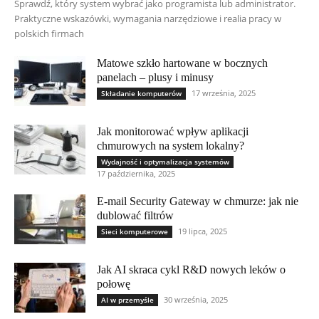
Sprawdź, który system wybrać jako programista lub administrator.
Praktyczne wskazówki, wymagania narzędziowe i realia pracy w
polskich firmach
Matowe szkło hartowane w bocznych
panelach – plusy i minusy
17 września, 2025
Składanie komputerów
Jak monitorować wpływ aplikacji
chmurowych na system lokalny?
Wydajność i optymalizacja systemów
17 października, 2025
E-mail Security Gateway w chmurze: jak nie
dublować filtrów
19 lipca, 2025
Sieci komputerowe
Jak AI skraca cykl R&D nowych leków o
połowę
30 września, 2025
AI w przemyśle