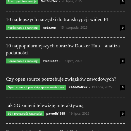
NetSniffer
-
20 lipca, 2025
Startupy i innowacje
0
10 najlepszych narzędzi do transkrypcji wideo PL
netaxon
-
15 listopada, 2025
Porównania i rankingi
0
10 najpopularniejszych obrazów Docker Hub – analiza
podatności
PixelRoot
-
19 lipca, 2025
Porównania i rankingi
0
Czy open source potrzebuje związków zawodowych?
RAMWalker
-
19 lipca, 2025
Open source i projekty społecznościowe
0
Jak 5G zmieni telewizję interaktywną
pawelh1988
-
19 lipca, 2025
5G i przyszłość łączności
0