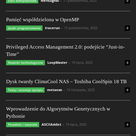
NerdSignal
-
17 października, 2025
Sieci komputerowe
0
Pamięć współdzielona w OpenMP
tracerun
-
15 października, 2025
Języki programowania
0
Privileged Access Management 2.0: podejście “Just-in-
Time”
LoopMaster
-
19 lipca, 2025
Nowinki technologiczne
0
Dysk twardy ClimaCool NAS – Toshiba CoolSpin 18 TB
metaexe
-
16 listopada, 2025
Testy i recenzje sprzętu
0
Wprowadzenie do Algorytmów Genetycznych w
Pythonie
ASCIIAddict
-
19 lipca, 2025
Poradniki i tutoriale
0