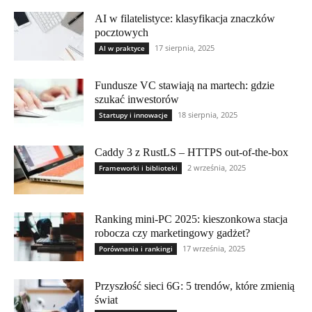
AI w filatelistyce: klasyfikacja znaczków
pocztowych
17 sierpnia, 2025
AI w praktyce
Fundusze VC stawiają na martech: gdzie
szukać inwestorów
18 sierpnia, 2025
Startupy i innowacje
Caddy 3 z RustLS – HTTPS out-of-the-box
2 września, 2025
Frameworki i biblioteki
Ranking mini-PC 2025: kieszonkowa stacja
robocza czy marketingowy gadżet?
17 września, 2025
Porównania i rankingi
Przyszłość sieci 6G: 5 trendów, które zmienią
świat