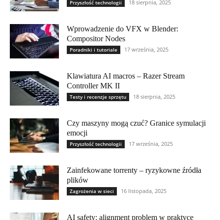
18 sierpnia, 2025
Przyszłość technologii
Wprowadzenie do VFX w Blender:
Compositor Nodes
17 września, 2025
Poradniki i tutoriale
Klawiatura AI macros – Razer Stream
Controller MK II
18 sierpnia, 2025
Testy i recenzje sprzętu
Czy maszyny mogą czuć? Granice symulacji
emocji
17 września, 2025
Przyszłość technologii
Zainfekowane torrenty – ryzykowne źródła
plików
16 listopada, 2025
Zagrożenia w sieci
AI safety: alignment problem w praktyce