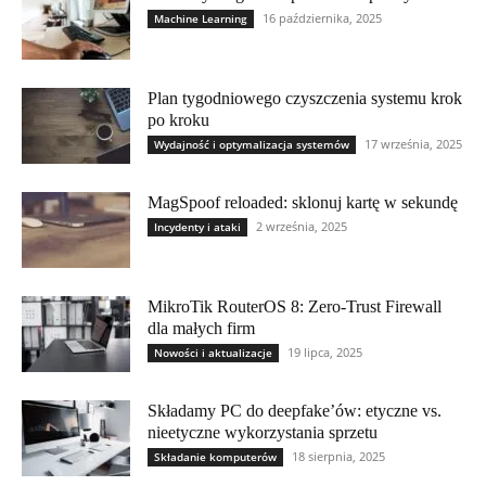
16 października, 2025
Machine Learning
Plan tygodniowego czyszczenia systemu krok
po kroku
17 września, 2025
Wydajność i optymalizacja systemów
MagSpoof reloaded: sklonuj kartę w sekundę
2 września, 2025
Incydenty i ataki
MikroTik RouterOS 8: Zero-Trust Firewall
dla małych firm
19 lipca, 2025
Nowości i aktualizacje
Składamy PC do deepfake’ów: etyczne vs.
nieetyczne wykorzystania sprzetu
18 sierpnia, 2025
Składanie komputerów