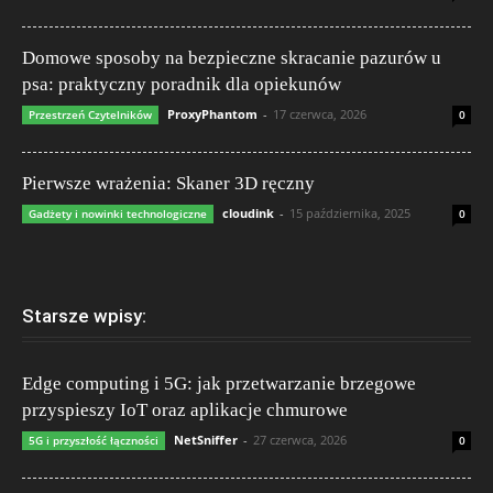
Domowe sposoby na bezpieczne skracanie pazurów u
psa: praktyczny poradnik dla opiekunów
ProxyPhantom
-
17 czerwca, 2026
Przestrzeń Czytelników
0
Pierwsze wrażenia: Skaner 3D ręczny
cloudink
-
15 października, 2025
Gadżety i nowinki technologiczne
0
Starsze wpisy:
Edge computing i 5G: jak przetwarzanie brzegowe
przyspieszy IoT oraz aplikacje chmurowe
NetSniffer
-
27 czerwca, 2026
5G i przyszłość łączności
0