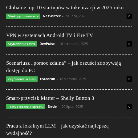
Globalne top-10 startupów w tokenizacji w 2025 roku
NetSniffer
-
20 lipca, 2025
Startupy i innowacje
0
VPN w systemach Android TV i Fire TV
DevPulse
-
16 listopada, 2025
Szyfrowanie i VPN
0
Scenariusz „pomoc zdalna” – jak oszuści zdobywają
dostęp do PC
tracerun
-
18 sierpnia, 2025
Zagrożenia w sieci
0
Smart-przycisk Matter – Shelly Button 3
Devin
-
20 lipca, 2025
Testy i recenzje sprzętu
0
Praca z lokalnym LLM – jak uzyskać najlepszą
wydajność?