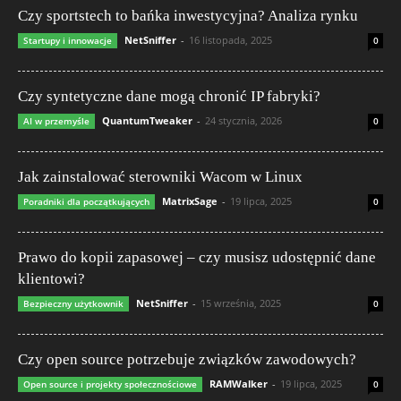
Czy sportstech to bańka inwestycyjna? Analiza rynku
NetSniffer
-
16 listopada, 2025
Startupy i innowacje
0
Czy syntetyczne dane mogą chronić IP fabryki?
QuantumTweaker
-
24 stycznia, 2026
AI w przemyśle
0
Jak zainstalować sterowniki Wacom w Linux
MatrixSage
-
19 lipca, 2025
Poradniki dla początkujących
0
Prawo do kopii zapasowej – czy musisz udostępnić dane
klientowi?
NetSniffer
-
15 września, 2025
Bezpieczny użytkownik
0
Czy open source potrzebuje związków zawodowych?
RAMWalker
-
19 lipca, 2025
Open source i projekty społecznościowe
0