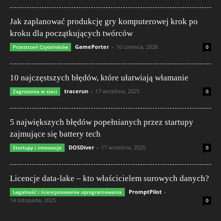
Jak zaplanować produkcję gry komputerowej krok po
kroku dla początkujących twórców
GamePorter
-
10 czerwca, 2026
Przestrzeń Czytelników
0
10 najczęstszych błędów, które ułatwiają włamanie
tracerun
-
17 września, 2025
Zagrożenia w sieci
0
5 największych błędów popełnianych przez startupy
zajmujące się battery tech
DOSDiver
-
17 września, 2025
Startupy i innowacje
0
Licencje data-lake – kto właścicielem surowych danych?
PromptPilot
-
Legalność i licencjonowanie oprogramowania
14 listopada, 2025
0