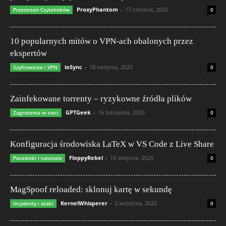
ProxyPhantom
-
17 czerwca, 2026
Przestrzeń Czytelników
0
10 popularnych mitów o VPN-ach obalonych przez
ekspertów
ioSync
-
18 sierpnia, 2025
Szyfrowanie i VPN
0
Zainfekowane torrenty – ryzykowne źródła plików
GPTGeek
-
16 listopada, 2025
Zagrożenia w sieci
0
Konfiguracja środowiska LaTeX w VS Code z Live Share
FloppyRebel
-
18 sierpnia, 2025
Poradniki i tutoriale
0
MagSpoof reloaded: sklonuj kartę w sekundę
KernelWhisperer
-
2 września, 2025
Incydenty i ataki
0