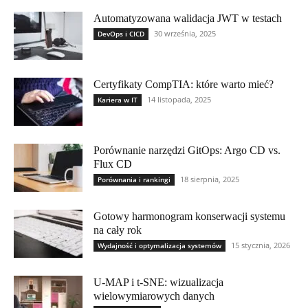
Automatyzowana walidacja JWT w testach
30 września, 2025
DevOps i CICD
Certyfikaty CompTIA: które warto mieć?
14 listopada, 2025
Kariera w IT
Porównanie narzędzi GitOps: Argo CD vs.
Flux CD
18 sierpnia, 2025
Porównania i rankingi
Gotowy harmonogram konserwacji systemu
na cały rok
15 stycznia, 2026
Wydajność i optymalizacja systemów
U-MAP i t-SNE: wizualizacja
wielowymiarowych danych