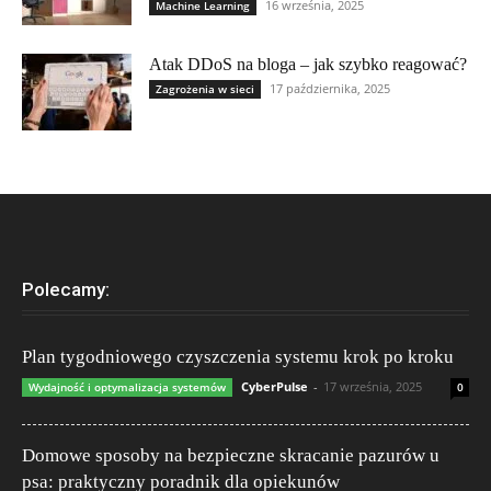
16 września, 2025
Machine Learning
Atak DDoS na bloga – jak szybko reagować?
17 października, 2025
Zagrożenia w sieci
Polecamy:
Plan tygodniowego czyszczenia systemu krok po kroku
CyberPulse
-
17 września, 2025
Wydajność i optymalizacja systemów
0
Domowe sposoby na bezpieczne skracanie pazurów u
psa: praktyczny poradnik dla opiekunów