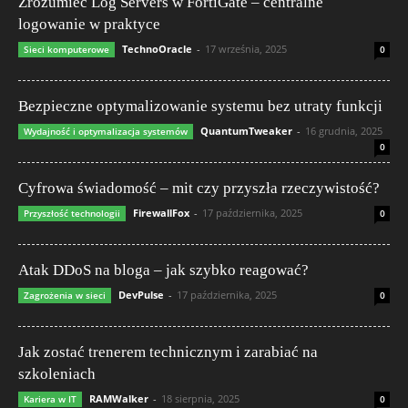
Zrozumieć Log Servers w FortiGate – centralne
logowanie w praktyce
TechnoOracle
-
17 września, 2025
Sieci komputerowe
0
Bezpieczne optymalizowanie systemu bez utraty funkcji
QuantumTweaker
-
16 grudnia, 2025
Wydajność i optymalizacja systemów
0
Cyfrowa świadomość – mit czy przyszła rzeczywistość?
FirewallFox
-
17 października, 2025
Przyszłość technologii
0
Atak DDoS na bloga – jak szybko reagować?
DevPulse
-
17 października, 2025
Zagrożenia w sieci
0
Jak zostać trenerem technicznym i zarabiać na
szkoleniach
RAMWalker
-
18 sierpnia, 2025
Kariera w IT
0