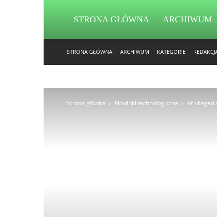
STRONA GŁÓWNA
ARCHIWUM
STRONA GŁÓWNA
ARCHIWUM
KATEGORIE
REDAKCJ
Strona główna
Nowinki technologiczne
Privileged