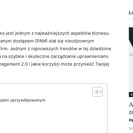
L
o jest jednym z najważniejszych aspektów biznesu.
owanym dostępem (PAM) stał się ⁤nieodzownym
 firm. Jednym z ⁤najnowszych trendów w tej dziedzinie
a⁣ na szybkie i skuteczne zarządzanie uprawnieniami.
agement 2.0 i ⁤jakie korzyści może przynieść ‌Twojej
A
tępem uprzywilejowanym
A
z
Di
Sz