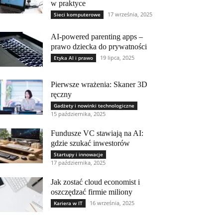
w praktyce
17 września, 2025
Sieci komputerowe
AI-powered parenting apps –
prawo dziecka do prywatności
19 lipca, 2025
Etyka AI i prawo
Pierwsze wrażenia: Skaner 3D
ręczny
Gadżety i nowinki technologiczne
15 października, 2025
Fundusze VC stawiają na AI:
gdzie szukać inwestorów
Startupy i innowacje
17 października, 2025
Jak zostać cloud economist i
oszczędzać firmie miliony
16 września, 2025
Kariera w IT