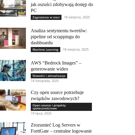
jak oszuści zdobywają dostęp do
PC
18 sierpnia, 2025
Zagrożenia w sieci
Analiza sentymentu tweetów:
pipeline od scrappingu do
dashboardu
18 sierpnia, 2025
Machine Learning
AWS “Bedrock Images” –
generowanie wideo
Nowości i aktualizacje
14 listopada, 2025
Czy open source potrzebuje
związków zawodowych?
Open source i projekty
społecznościowe
19 lipca, 2025
Zrozumieć Log Servers w
FortiGate – centralne logowanie