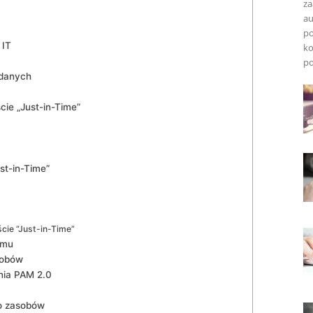
z
au
po
 IT
ko
po
 danych
cie „Just-in-Time”
ust-in-Time”
cie “Just-in-Time”
emu
sobów
ia PAM‌ 2.0
do zasobów