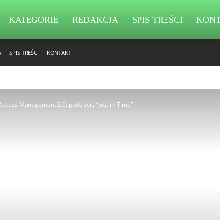
KATEGORIE
REDAKCJA
SPIS TREŚCI
KON
A
SPIS TREŚCI
KONTAKT
 Access Management 2.0: podejście “Just-in-Time”