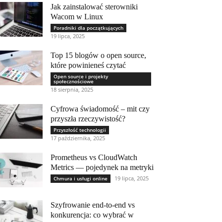
Jak zainstalować sterowniki
Wacom w Linux
Poradniki dla początkujących
19 lipca, 2025
Top 15 blogów o open source,
które powinieneś czytać
Open source i projekty
społecznościowe
18 sierpnia, 2025
Cyfrowa świadomość – mit czy
przyszła rzeczywistość?
Przyszłość technologii
17 października, 2025
Prometheus vs CloudWatch
Metrics — pojedynek na metryki
19 lipca, 2025
Chmura i usługi online
Szyfrowanie end-to-end vs
konkurencja: co wybrać w