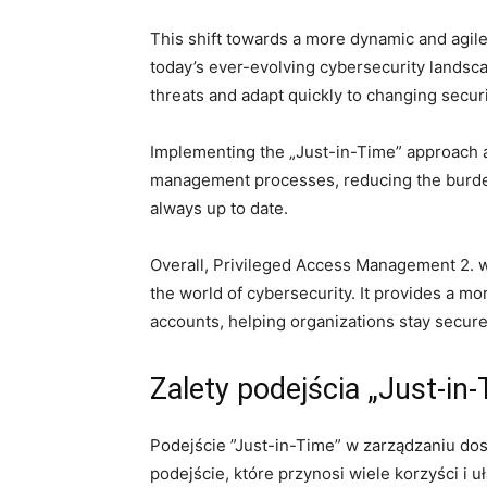
This shift towards a ​more⁤ dynamic​ and agi
today’s ever-evolving cybersecurity landscap
⁣threats‌ and adapt quickly to changing securi
Implementing the „Just-in-Time” approach ​a
management processes, reducing the burden 
always⁣ up to date.
Overall, Privileged Access Management 2. wi
the world of ⁣cybersecurity. It provides a mo
accounts, helping organizations stay secure 
Zalety ⁢podejścia „Just-in
Podejście ⁤”Just-in-Time” w zarządzaniu 
podejście, które przynosi wiele​ korzyści i