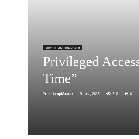
Nowinki technologiczne
Privileged Acces
Time”
Przez
LoopMaster
-
19 lipca, 2025
318
0