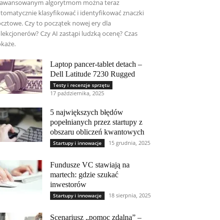
aawansowanym algorytmom można teraz
tomatycznie klasyfikować i identyfikować znaczki
cztowe. Czy to początek nowej ery dla
lekcjonerów? Czy AI zastąpi ludzką ocenę? Czas
każe.
Laptop pancer-tablet detach –
Dell Latitude 7230 Rugged
Testy i recenzje sprzętu
17 października, 2025
5 największych błędów
popełnianych przez startupy z
obszaru obliczeń kwantowych
15 grudnia, 2025
Startupy i innowacje
Fundusze VC stawiają na
martech: gdzie szukać
inwestorów
18 sierpnia, 2025
Startupy i innowacje
Scenariusz „pomoc zdalna” –