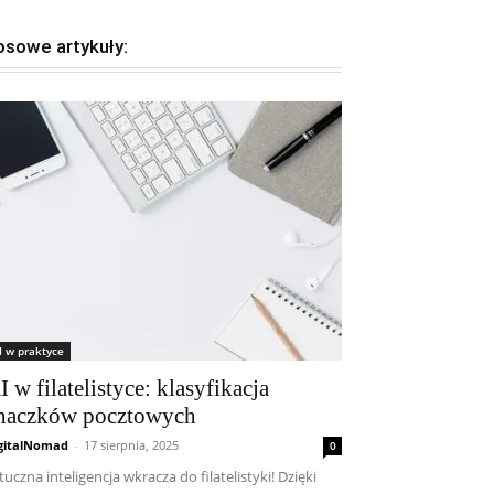
osowe artykuły:
I w praktyce
I w filatelistyce: klasyfikacja
naczków pocztowych
gitalNomad
-
17 sierpnia, 2025
0
tuczna inteligencja wkracza do filatelistyki! Dzięki