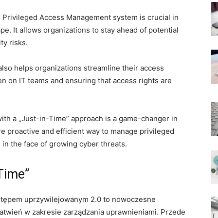
le Privileged Access⁢ Management system is crucial in
e. It allows organizations to stay ahead of potential
ty risks.
lso helps organizations streamline their ‌access
⁣on IT teams and ensuring that access rights are
th a‍ „Just-in-Time” approach is ​a game-changer in
re proactive and ⁤efficient way ⁤to manage privileged
in the face of growing⁣ cyber threats.
-Time”
dostępem uprzywilejowanym 2.0 to nowoczesne
 ułatwień w‍ zakresie zarządzania uprawnieniami. Przede