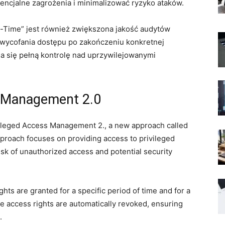
ncjalne⁤ zagrożenia i minimalizować ryzyko ataków.
-in-Time” jest również zwiększona jakość audytów
wycofania dostępu po zakończeniu ‍konkretnej
a się pełną kontrolę nad uprzywilejowanymi
 Management ‌2.0
ivileged Access Management 2., a ⁤new approach called
approach focuses on providing access to privileged
k of unauthorized access ⁤and potential security
hts ‍are granted for a specific period ⁣of time and for a
he access rights are automatically ⁣revoked, ensuring ​
.