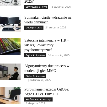
2025?
15 stycznia, 2026
Szyfrowanie i VPN
Spinnaker: ciągłe wdrażanie na
wielu chmurach
24 stycznia, 2026
DevOps i CICD
Sztuczna inteligencja w HR –
jak regulować testy
psychometryczne?
16 września, 2025
Etyka AI i prawo
Algorytmiczny due process w
moderacji gier MMO
Etyka AI i prawo
15 października, 2025
Porównanie narzędzi GitOps:
Argo CD vs. Flux CD
Porównania i rankingi
18 sierpnia, 2025