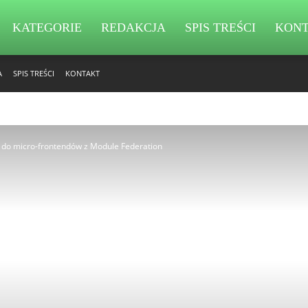
KATEGORIE
REDAKCJA
SPIS TREŚCI
KON
A
SPIS TREŚCI
KONTAKT
do micro-frontendów z Module Federation