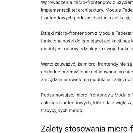
Wprowadzenie ​micro-frontendów ‍z użyciem 
implementacji tej architektury.​ Module Fe
frontendowych ⁢podczas działania aplikacji, ⁤
Dzięki micro-frontendom z ‍Module Federati
funkcjonalności ‌do istniejącej aplikacji⁤ be
moduł jest odpowiedzialny za swoje‍ funkcje
Warto zauważyć, że micro-frontendy ⁣nie są r
dokładne przemyślenie⁣ i ‌planowanie archit
zarządzaniem wieloma modułami ‍i zależnoś
Podsumowując, micro-frontendy z Module Fe
⁢aplikacji⁤ frontendowych, które daje​ więk
tradycyjnych metod.
Zalety stosowania micro-