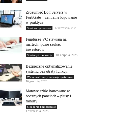
Zrozumieć Log Servers w
FortiGate – centralne logowanie
w praktyce
17 września, 2025
Sieci komputerowe
Fundusze VC stawiają na
martech: gdzie szukać
inwestorów
18 sierpnia, 2025
Startupy i innowacje
Bezpieczne optymalizowanie
systemu bez utraty funkcji
Wydajność i optymalizacja systemów
16 grudnia, 2025
Matowe szkło hartowane w
bocznych panelach – plusy i
minusy
Składanie komputerów
17 września, 2025