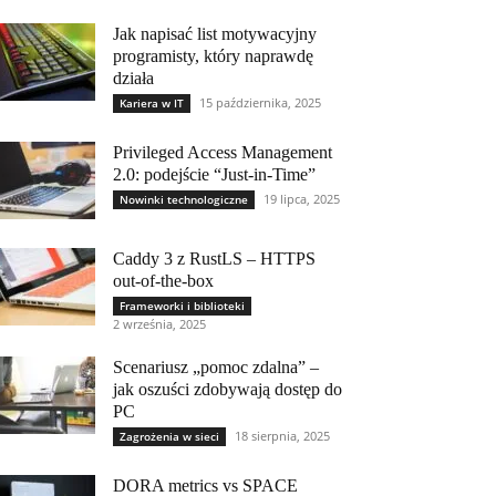
Jak napisać list motywacyjny
programisty, który naprawdę
działa
15 października, 2025
Kariera w IT
Privileged Access Management
2.0: podejście “Just-in-Time”
19 lipca, 2025
Nowinki technologiczne
Caddy 3 z RustLS – HTTPS
out-of-the-box
Frameworki i biblioteki
2 września, 2025
Scenariusz „pomoc zdalna” –
jak oszuści zdobywają dostęp do
PC
18 sierpnia, 2025
Zagrożenia w sieci
DORA metrics vs SPACE