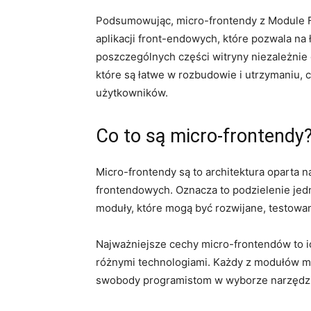
Podsumowując,‍ micro-frontendy z Module 
aplikacji front-endowych, które pozwala‍ na⁣ 
poszczególnych części witryny niezależnie⁣ 
które są łatwe w rozbudowie i utrzymaniu, c
użytkowników.
Co to są ⁢micro-frontendy
Micro-frontendy​ są to architektura oparta‌ n
frontendowych.‌ Oznacza to podzielenie jedne
moduły, które mogą ⁢być rozwijane, testowan
Najważniejsze ‍cechy micro-frontendów ⁤to 
różnymi technologiami. Każdy z ‌modułów ⁣moż
swobody programistom w wyborze narzędzi