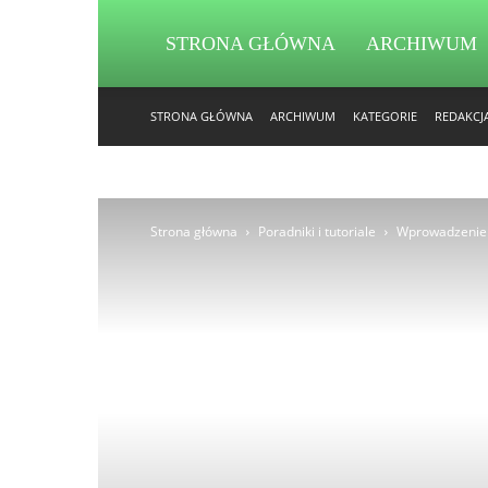
STRONA GŁÓWNA
ARCHIWUM
STRONA GŁÓWNA
ARCHIWUM
KATEGORIE
REDAKCJ
Strona główna
Poradniki i tutoriale
Wprowadzenie 