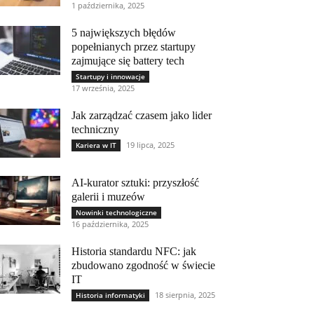
1 października, 2025
5 największych błędów
popełnianych przez startupy
zajmujące się battery tech
Startupy i innowacje
17 września, 2025
Jak zarządzać czasem jako lider
techniczny
19 lipca, 2025
Kariera w IT
AI-kurator sztuki: przyszłość
galerii i muzeów
Nowinki technologiczne
16 października, 2025
Historia standardu NFC: jak
zbudowano zgodność w świecie
IT
18 sierpnia, 2025
Historia informatyki