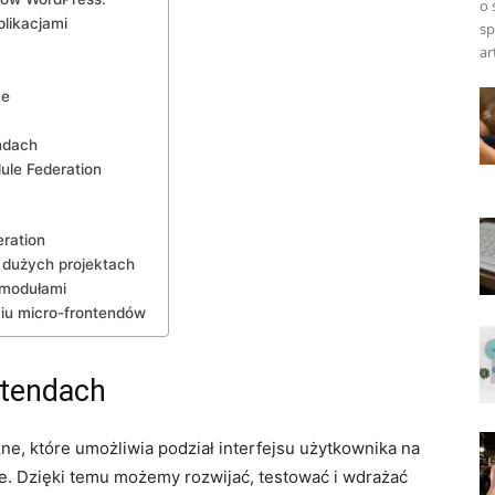
o 
likacjami
sp
ar
ce
ndach
le Federation
eration
 dużych projektach
 modułami
iu ​micro-frontendów
ntendach
zne,⁣ które ​umożliwia podział interfejsu użytkownika ⁤na
we. Dzięki temu możemy ⁢rozwijać, testować i wdrażać