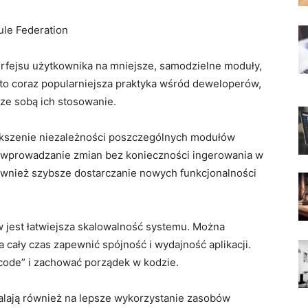
e‌ Federation
terfejsu użytkownika ‍na mniejsze, ⁣samodzielne moduły,
t to coraz popularniejsza praktyka wśród deweloperów,
 ze sobą ich ⁣stosowanie.
ększenie niezależności poszczególnych modułów
raz wprowadzanie zmian‍ bez konieczności ingerowania w
 również szybsze dostarczanie‍ nowych funkcjonalności
 jest ⁣łatwiejsza skalowalność systemu. Można​
cały ‌czas⁣ zapewnić⁣ spójność i wydajność aplikacji.
 code” i ‌zachować porządek w kodzie.
alają również na lepsze ⁣wykorzystanie zasobów