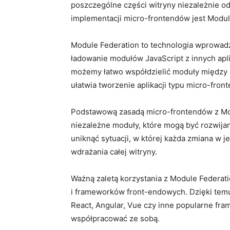
poszczególne części witryny niezależnie od 
​implementacji‍ micro-frontendów jest Modul
Module Federation to technologia wprowadzon
⁣ładowanie modułów JavaScript z innych apli
możemy⁢ łatwo współdzielić moduły‌ między r
ułatwia⁢ tworzenie aplikacji typu micro-front
Podstawową zasadą micro-frontendów z ​Modul
niezależne moduły, które mogą ⁢być ⁢rozwij
uniknąć sytuacji, w której każda zmiana​ w ⁣
wdrażania całej witryny.
Ważną zaletą korzystania z Module Federation 
‍i frameworków front-endowych. Dzięki temu
React, Angular,​ Vue czy inne popularne fra
współpracować ⁤ze ⁣sobą.