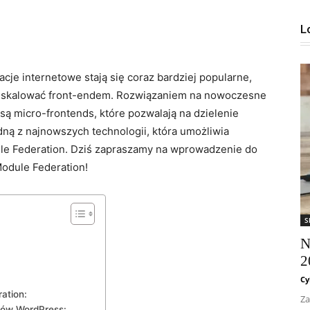
L
cje⁤ internetowe stają⁣ się coraz bardziej popularne,
i⁢ skalować front-endem.‍ Rozwiązaniem na nowoczesne
są micro-frontends, które pozwalają ‍na dzielenie
Jedną z najnowszych technologii, która​ umożliwia
le Federation. Dziś zapraszamy na wprowadzenie ‍do
odule ⁢Federation!
S
N
2
Cy
ation:
Za
ylów WordPress: