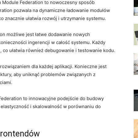
​Module Federation ‌to⁤ nowoczesny ‌sposób
deration pozwala na⁢ dynamiczne ładowanie modułów
co znacznie ułatwia ⁢rozwój i utrzymanie​ systemu.
on możliwe⁣ jest łatwe dodawanie‍ nowych
z ⁣konieczności ingerencji w całość systemu. Każdy
, co ⁤ułatwia‍ również​ debugowanie i testowanie kodu.
ozwiązaniem dla każdej⁣ aplikacji. Konieczne⁢ jest
ektury, aby uniknąć problemów⁤ związanych z
ciami.
deration to ⁤innowacyjne podejście do ⁤budowy
szą elastyczność i skalowalność w porównaniu do
frontendów