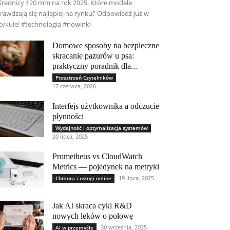
średnicy 120 mm na rok 2025. Które modele
rawdzają się najlepiej na rynku? Odpowiedź już w
tykule! #technologia #nowinki
Domowe sposoby na bezpieczne
skracanie pazurów u psa:
praktyczny poradnik dla...
Przestrzeń Czytelników
17 czerwca, 2026
Interfejs użytkownika a odczucie
płynności
Wydajność i optymalizacja systemów
20 lipca, 2025
Prometheus vs CloudWatch
Metrics — pojedynek na metryki
19 lipca, 2025
Chmura i usługi online
Jak AI skraca cykl R&D
nowych leków o połowę
30 września, 2025
AI w przemyśle