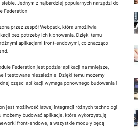
siebie. ‍Jednym z najbardziej popularnych narzędzi ⁣do
e Federation.
a⁣ przez​ zespół⁢ Webpack, ⁤która⁤ umożliwia
kacji​ bez potrzeby ich klonowania. Dzięki temu
óżnymi ⁢aplikacjami front-endowymi, ​co⁤ znacząco
end.
e Federation jest ⁣podział ​aplikacji na mniejsze,
ane‌ i testowane niezależnie. Dzięki temu możemy
jednej ‍części ‍aplikacji ‌wymaga ponownego budowania i
⁣jest‍ możliwość łatwej⁢ integracji ⁣różnych technologii
⁢ możemy budować‌ aplikacje, które wykorzystują⁢
meworki‍ front-endowe, a ⁣wszystkie moduły będą