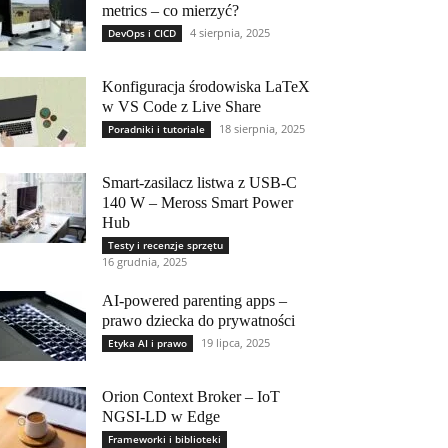
metrics – co mierzyć?
4 sierpnia, 2025
DevOps i CICD
Konfiguracja środowiska LaTeX
w VS Code z Live Share
18 sierpnia, 2025
Poradniki i tutoriale
Smart-zasilacz listwa z USB-C
140 W – Meross Smart Power
Hub
Testy i recenzje sprzętu
16 grudnia, 2025
AI-powered parenting apps –
prawo dziecka do prywatności
19 lipca, 2025
Etyka AI i prawo
Orion Context Broker – IoT
NGSI-LD w Edge
Frameworki i biblioteki