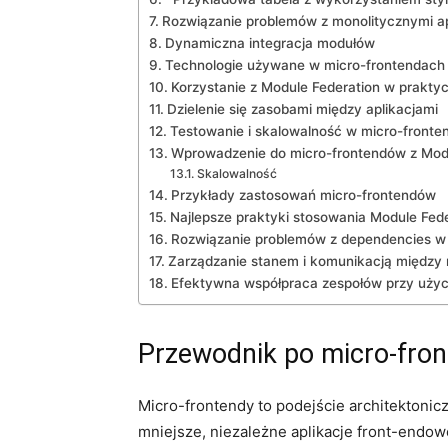
Rozwiązanie problemów‍ z monolitycznymi ap
Dynamiczna integracja modułów
Technologie używane w micro-frontendach
Korzystanie z Module Federation w prakty
Dzielenie się zasobami‍ między aplikacjami
Testowanie i skalowalność w⁤ micro-fronte
Wprowadzenie do micro-frontendów z Modu
Skalowalność
Przykłady zastosowań micro-frontendów
Najlepsze praktyki stosowania Module ⁣Fed
Rozwiązanie ​problemów z ⁣dependencies w​
Zarządzanie stanem‍ i komunikacją między
Efektywna współpraca ⁤zespołów przy użyc
Przewodnik‌ po micro-fro
Micro-frontendy​ to​ podejście‍ architektonic
mniejsze, ‌niezależne aplikacje front-endo