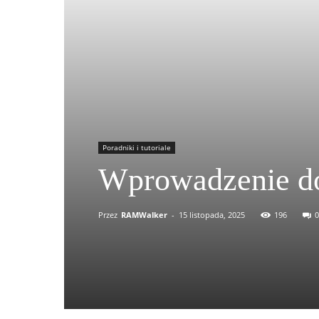
Poradniki i tutoriale
Wprowadzenie do
Przez
RAMWalker
-
15 listopada, 2025
196
0