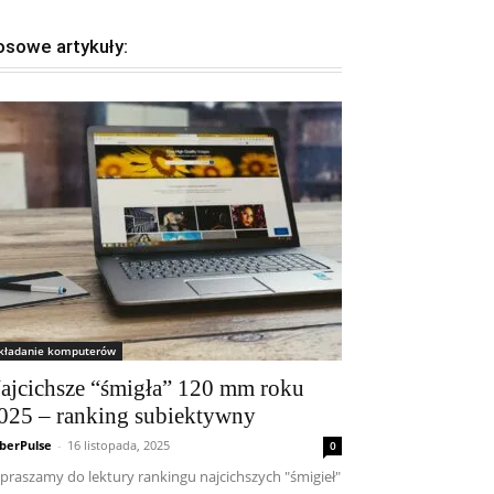
osowe artykuły:
kładanie komputerów
ajcichsze “śmigła” 120 mm roku
025 – ranking subiektywny
berPulse
-
16 listopada, 2025
0
praszamy do lektury rankingu najcichszych "śmigieł"