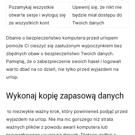
Pozamykaj wszystkie
Upewnij się, że nikt nie
otwarte sesje i wyloguj‍ się
będzie miał⁢ dostępu⁤ do
ze wszystkich kont
Twoich danych
Dbanie⁣ o bezpieczeństwo komputera‌ przed urlopem
pomoże Ci cieszyć się ⁢zasłużonym wypoczynkiem bez
zbędnych obaw o bezpieczeństwo Twoich ⁢danych.
Pamiętaj, że o zabezpieczenie swoich haseł i ‍logowań
warto dbać na co dzień, nie tylko przed wyjazdem ⁤na
urlop.
Wykonaj‌ kopię zapasową danych
⁣ to niezwykle‌ ważny krok, który powinieneś ‌podjąć przed
wyjazdem ‍na‌ urlop. Nie ⁢ma nic gorszego niż ‌strata
ważnych plików z powodu awarii komputera lub
przypadkowego usunięcia ⁤danych. Dlatego zadbaj o