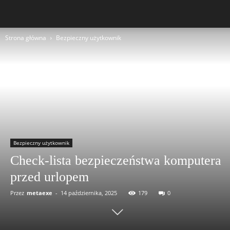
Strona główna
Bezpieczny użytkownik
Bezpieczny użytkownik
Check-lista bezpieczeństwa komputera
przed urlopem
Przez
metaexe
-
14 października, 2025
179
0